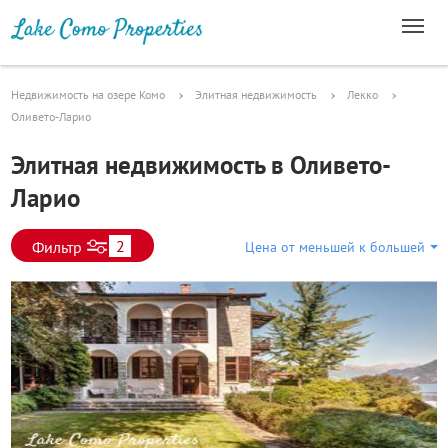
Недвижимость на озере Комо
Элитная недвижимость
Лекко
Оливето-Ларио
Элитная недвижимость в Оливето-
Ларио
2
Фильтр
Цена от меньшей к большей