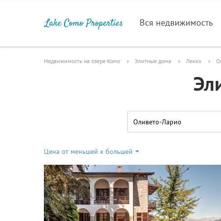
Вся недвижимость
Недвижимость на озере Комо
Элитные дома
Лекко
О
Эл
Оливето-Ларио
Цена от меньшей к большей