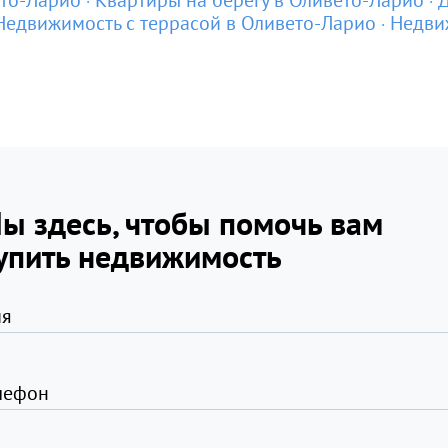
ето-Ларио
Квартиры на берегу в Оливето-Ларио
Д
Недвижимость с террасой в Оливето-Ларио
Недви
ы здесь, чтобы помочь вам
упить недвижимость
я
лефон