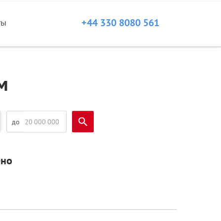
+44 330 8080 561
ты
м
ено