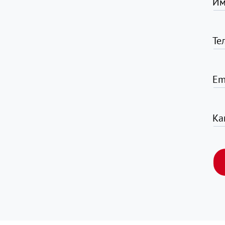
Им
Те
Em
Ка