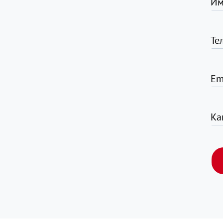
Им
Те
Em
Ка